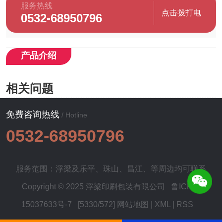
服务热线
点击拨打电
0532-68950796
话
产品介绍
相关问题
免费咨询热线
/ Hotline
0532-68950796
服务范围：浮梁及
乐平
、
珠山
、
昌江
、等周边均可联系
Copyright © 2025 浮梁印刷包装有限公司
鲁ICP备
15037633号-7
[5330/572]
网站地图
|
XML
|
RSS